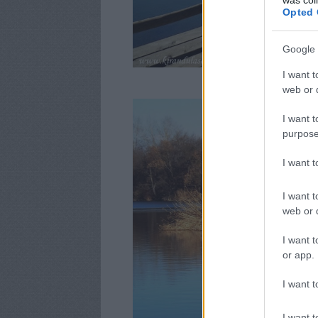
Opted 
Google 
Mi is be
I want t
web or d
I want t
purpose
I want 
I want t
web or d
I want t
or app.
I want t
I want t