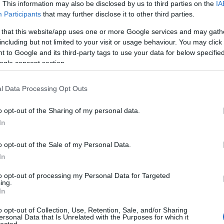
. This information may also be disclosed by us to third parties on the
IA
Participants
that may further disclose it to other third parties.
víz élővilágát. Nyáron biztosan nagyobb a halak nyüzsgése mint
 that this website/app uses one or more Google services and may gath
télen.
including but not limited to your visit or usage behaviour. You may click 
 to Google and its third-party tags to use your data for below specifi
I
ogle consent section.
Ar
l Data Processing Opt Outs
201
201
o opt-out of the Sharing of my personal data.
201
In
201
201
o opt-out of the Sale of my Personal Data.
201
2014
In
201
to opt-out of processing my Personal Data for Targeted
201
ing.
201
In
201
201
o opt-out of Collection, Use, Retention, Sale, and/or Sharing
ersonal Data that Is Unrelated with the Purposes for which it
Tov
lected.