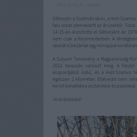
2014. április 21.
-
xbroad
Géberjén a Szatmári síkon, a Holt-Szamos k
falu sokat szenvedett az árvizektől. Több p
14-15-én árasztotta el Géberjént. Az 1970-
nem csak a folyómederben. A térségben t
iskolák is bezártak egy hónappal korábban
A Sulyom Tanösvény a Magyarország-Rom
2012 tavaszán valósult meg. A falutól
központjából indul, és a Holt-Szamos hí
egészen 2 kilométer. Eltévedni nem lehe
került kialakításra asztalokkal és padokkal.
Jó kirándulást!