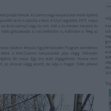
ét partján fekszik. A Szamos nagy kanyarulatai mellé épített
va
usztító árvíz is sújtotta a falut. A folyó legutóbb 1970. május
es árvíz szörnyű nagy víz volt. Jött a víz minden irányból és
A t
öbb gátszakadás is volt belföldön is, külföldön is. Még az
szár
meg
.
gon
a t
ánia Határon Átnyúló Együttműködési Program keretében
kirá
 délre a Holt-Szamos kanyarulatát járja végig. Géberjén
elő
djához tér vissza. Egy óra alatt végigjárható. Hossza nem
cél
t, az útvonal végig jelzett, de adja is magát. Több pihenő
láto
Jó k
To