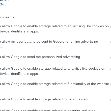
Out
Fri
Szé
consents
tűz
sétáltunk és nézelődtünk ...
o allow Google to enable storage related to advertising like cookies on
bog
evice identifiers in apps.
(
201
Marc
o allow my user data to be sent to Google for online advertising
tav
s.
bar
Öre
to allow Google to send me personalized advertising.
Tibo
ked
Hár
o allow Google to enable storage related to analytics like cookies on
Hor
evice identifiers in apps.
SZE
TU
o allow Google to enable storage related to functionality of the website
ten
Szé
o allow Google to enable storage related to personalization.
18:
Bl
o allow Google to enable storage related to security, including