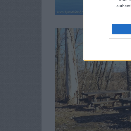
authenti
Ezek úszó szigetek. Láp