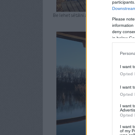
participants
Downstream 
Be lehet sétálni a víz főlé és kémlelni a 
Please note
information 
deny consent
in below Go
Persona
I want t
Opted 
I want t
Opted 
I want 
Advertis
Opted 
I want t
of my P
was col