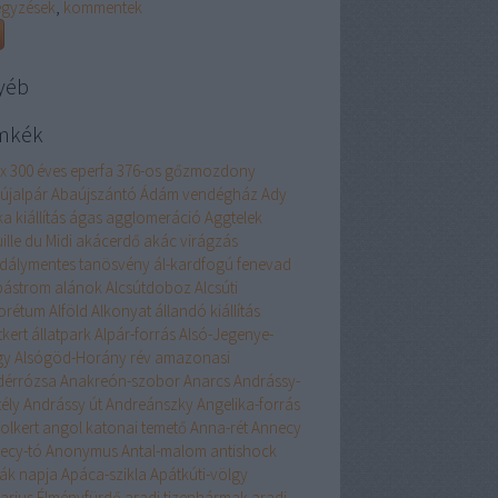
egyzések
,
kommentek
yéb
mkék
ex
300 éves eperfa
376-os gőzmozdony
újalpár
Abaújszántó
Ádám vendégház
Ady
ka kiállítás
ágas
agglomeráció
Aggtelek
ille du Midi
akácerdő
akác virágzás
dálymentes tanösvény
ál-kardfogú fenevad
bástrom
alánok
Alcsútdoboz
Alcsúti
orétum
Alföld
Alkonyat
állandó kiállítás
tkert
állatpark
Alpár-forrás
Alsó-Jegenye-
gy
Alsógöd-Horány rév
amazonasi
dérrózsa
Anakreón-szobor
Anarcs
Andrássy-
ély
Andrássy út
Andreánszky
Angelika-forrás
olkert
angol katonai temető
Anna-rét
Annecy
ecy-tó
Anonymus
Antal-malom
antishock
ák napja
Apáca-szikla
Apátkúti-völgy
arius Élményfürdő
aradi tizenhármak
aradi