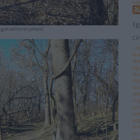
bej
Eg
egyik kellemes pihenő.
Cí
...-t
Aba
Afri
Aigu
aka
ala
Arb
álla
völ
tün
kast
ang
Ann
any
Aqu