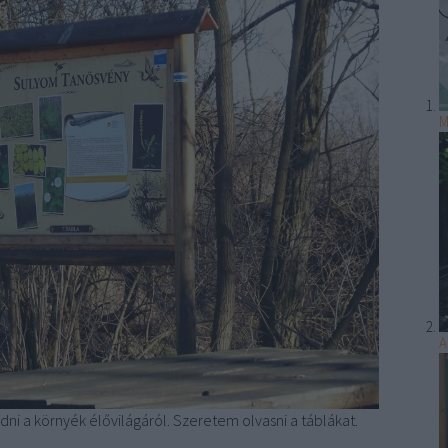
M
A
dni a környék élővilágáról. Szeretem olvasni a táblákat.