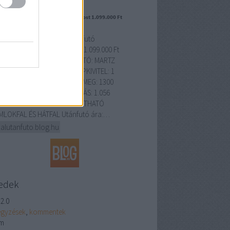
 SEBAL - 296 utánfutó (1300kg) most 1.099.000 Ft
ett bruttó 969.000 Ft⚠️
 SEBAL - PREMIUM 296 utánfutó
6X150X40cm - 1300kg) most 1.099.000 Ft
yett bruttó 969.000 Ft❗ GYÁRTÓ: MARTZ
NGYEL)GARANCIA: 36 HÓNAPKIVITEL: 1
NGELYES UTÁNFUTÓÖSSZTÖMEG: 1300
️ÖNSÚLY: 244 KGTEHERBÍRÁS: 1.056
ÉRET: 296 X 150 X 40 CMNYITHATÓ
LOKFAL ÉS HÁTFAL Utánfutó ára:…
alutanfuto.blog.hu
edek
2.0
egyzések
,
kommentek
m