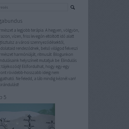
gabundus
ermészet a legjobb terápia. A hegyen, völgyön,
azon, vízen, friss levegőn eltöltött idő alatt
tisztulsz a városi szennyeződésektől,
dolataid rendeződnek, belső világod felveszi
ermészet harmóniáját, ritmusát. Blogunkon
ndulásaink helyszíneit mutatjuk be. Elindulás
tt tájékozódj! Előfordulhat, hogy egy-egy
pont rövidebb-hosszabb ideig nem
gatható. Ne feledd, a láb mindig kéznél van!
irándulást!
p 5