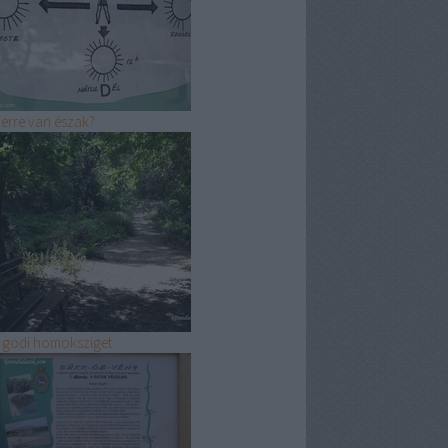
erre van észak?
 gödi homoksziget