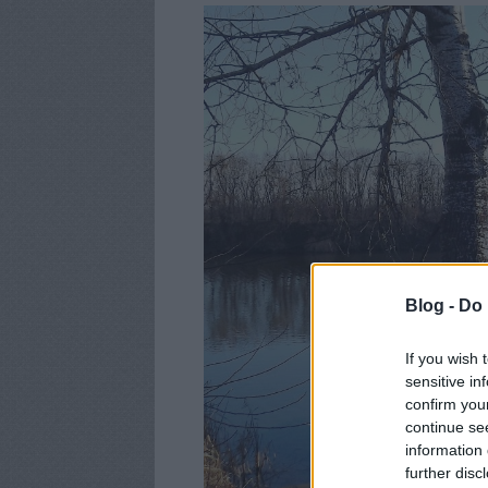
Blog -
Do 
If you wish 
sensitive in
confirm you
continue se
information 
further disc