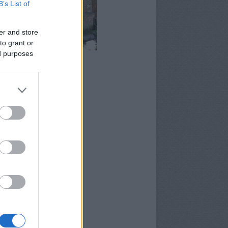
B’s List of
er and store
to grant or
ed purposes
rma-forrás, Magyarkút
chívum
9 január
(
2
)
5 augusztus
(
1
)
5 június
(
1
)
5 május
(
1
)
4 június
(
2
)
4 május
(
5
)
 április
(
3
)
4 március
(
7
)
4 február
(
4
)
4 január
(
1
)
3 december
(
1
)
3 október
(
5
)
ább
...