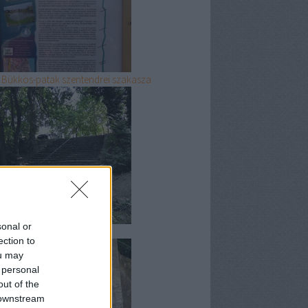
 Bükkös-patak szentendrei szakasza
sonal or
 gödi Duna-part
ection to
ou may
 personal
out of the
 downstream