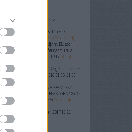
ss topikok
les Sándor:
A szigeten nem láttam
rakóhelyet. Érdekes hely, de nem
rácsozásra vagy szalonnasütésre jó. E...
8.05.20. 19:06
)
A Népsziget és a Palotai-sziget
si:
Mi ma voltunk ott másodjára. Először
aly az Országos kéktúráról felmásztunk a
langokhoz, és ...
(
2018.05.01. 19:17
)
Bajót, az
g-kő napsütésben
r Albert:
Én sűrűn járok erre,Angéla! :) Ha van
ve,akkor tartson velem. :)
(
2018.01.05. 21:35
)
s-hegyi túra
váth Viktor:
SZIA MIVAN ABA ATOBAN ESZT
RETNÉM MEG TUT NI HORVÁTH VIKTOR VAGYOK
DOS VAGYOK
(
2017.12.28. 20:45
)
Sárospatak,
gerszem
les Sándor:
Kb 8-10 kilométer
(
2017.11.22.
41
)
A Spartacus-ösvény
ogajánló