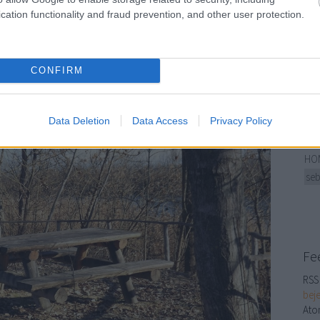
cation functionality and fraud prevention, and other user protection.
😎ÚJ
hely
szigetek. Van ilyen az ország több pontján.
?ÚJ
(29
CONFIRM
hel
(LE
TE
Data Deletion
Data Access
Privacy Policy
KG⚠
KGM
HOM
seb
Fe
RSS 
bej
Ato