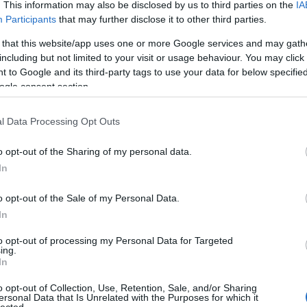
. This information may also be disclosed by us to third parties on the
IA
Participants
that may further disclose it to other third parties.
 that this website/app uses one or more Google services and may gath
including but not limited to your visit or usage behaviour. You may click 
 to Google and its third-party tags to use your data for below specifi
I
ogle consent section.
Ar
l Data Processing Opt Outs
201
201
o opt-out of the Sharing of my personal data.
201
In
201
201
o opt-out of the Sale of my Personal Data.
201
2014
In
201
to opt-out of processing my Personal Data for Targeted
201
ing.
201
In
201
201
o opt-out of Collection, Use, Retention, Sale, and/or Sharing
ersonal Data that Is Unrelated with the Purposes for which it
Tov
lected.