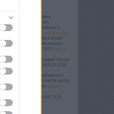
ss topikok
les Sándor:
A szigeten nem láttam
rakóhelyet. Érdekes hely, de nem
rácsozásra vagy szalonnasütésre jó. E...
8.05.20. 19:06
)
A Népsziget és a Palotai-sziget
si:
Mi ma voltunk ott másodjára. Először
aly az Országos kéktúráról felmásztunk a
langokhoz, és ...
(
2018.05.01. 19:17
)
Bajót, az
g-kő napsütésben
r Albert:
Én sűrűn járok erre,Angéla! :) Ha van
ve,akkor tartson velem. :)
(
2018.01.05. 21:35
)
s-hegyi túra
váth Viktor:
SZIA MIVAN ABA ATOBAN ESZT
RETNÉM MEG TUT NI HORVÁTH VIKTOR VAGYOK
DOS VAGYOK
(
2017.12.28. 20:45
)
Sárospatak,
gerszem
les Sándor:
Kb 8-10 kilométer
(
2017.11.22.
41
)
A Spartacus-ösvény
ogajánló