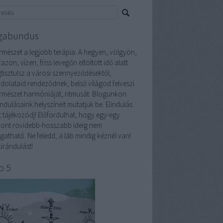
gabundus
ermészet a legjobb terápia. A hegyen, völgyön,
azon, vízen, friss levegőn eltöltött idő alatt
tisztulsz a városi szennyeződésektől,
dolataid rendeződnek, belső világod felveszi
ermészet harmóniáját, ritmusát. Blogunkon
ndulásaink helyszíneit mutatjuk be. Elindulás
tt tájékozódj! Előfordulhat, hogy egy-egy
pont rövidebb-hosszabb ideig nem
gatható. Ne feledd, a láb mindig kéznél van!
irándulást!
p 5