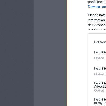
participants
Downstream 
Please note
information 
deny consent
in below Go
Persona
I want t
Opted 
I want t
Opted 
I want 
Advertis
Opted 
I want t
of my P
was col