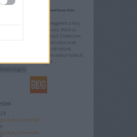
szültség hangjai – Holy Moses, Terminal Terror 35 év
tán
apokban volt 35 éve, hogy megjelent a Holy
es Terminal Terror című albuma, ebből az
alomból vettem elő újra a lemezt. Emlékszem,
y a német Holy Moses a nyolcvanas évek
epén mekkora sokkot okozott nekünk.
csak a zenéjük miatt, hanem amikor kiderült,
y azt az extrém énekhangot…
lbetet.blog.hu
edek
2.0
egyzések
,
kommentek
m
egyzések
,
kommentek