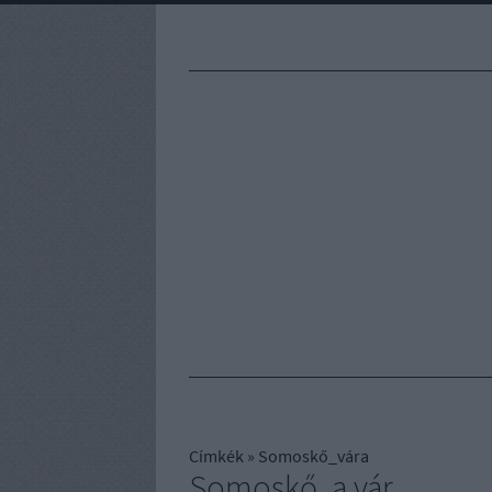
Címkék
»
Somoskő_vára
Somoskő, a vár