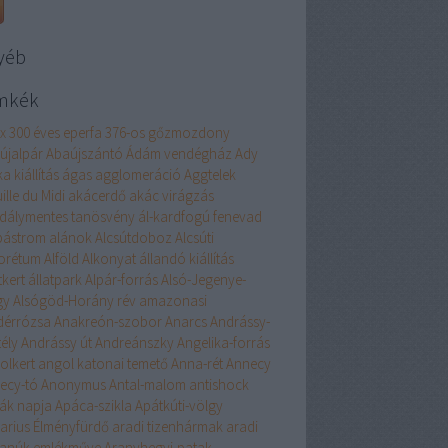
yéb
mkék
ex
300 éves eperfa
376-os gőzmozdony
újalpár
Abaújszántó
Ádám vendégház
Ady
ka kiállítás
ágas
agglomeráció
Aggtelek
ille du Midi
akácerdő
akác virágzás
dálymentes tanösvény
ál-kardfogú fenevad
bástrom
alánok
Alcsútdoboz
Alcsúti
orétum
Alföld
Alkonyat
állandó kiállítás
tkert
állatpark
Alpár-forrás
Alsó-Jegenye-
gy
Alsógöd-Horány rév
amazonasi
dérrózsa
Anakreón-szobor
Anarcs
Andrássy-
ély
Andrássy út
Andreánszky
Angelika-forrás
olkert
angol katonai temető
Anna-rét
Annecy
ecy-tó
Anonymus
Antal-malom
antishock
ák napja
Apáca-szikla
Apátkúti-völgy
arius Élményfürdő
aradi tizenhármak
aradi
tanúk emlékműve
Aranyhegyi-patak