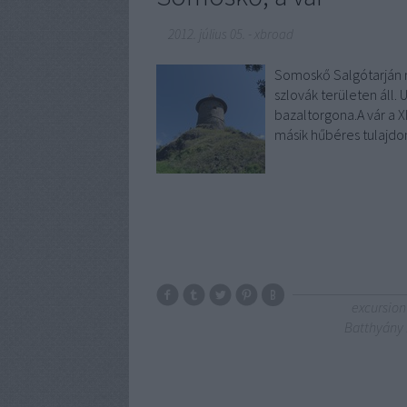
2012. július 05.
-
xbroad
Somoskő Salgótarján ré
szlovák területen áll.
bazaltorgona.A vár a XI
másik hűbéres tulajdo
excursion
Batthyány 