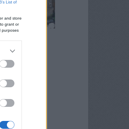
B’s List of
er and store
to grant or
ed purposes
rma-forrás, Magyarkút
chívum
9 január
(
2
)
5 augusztus
(
1
)
5 június
(
1
)
5 május
(
1
)
4 június
(
2
)
4 május
(
5
)
 április
(
3
)
4 március
(
7
)
4 február
(
4
)
4 január
(
1
)
3 december
(
1
)
3 október
(
5
)
ább
...