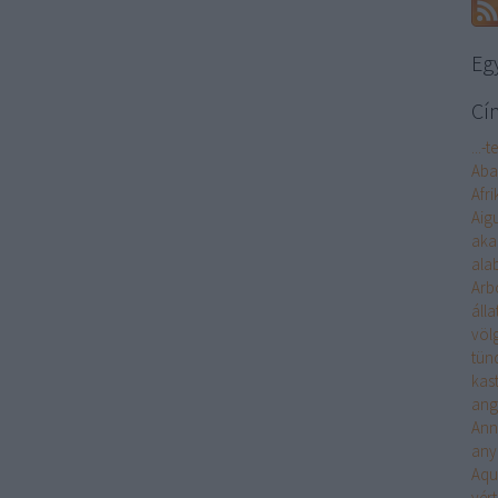
Eg
Cí
...-t
Aba
Afri
Aigu
aka
ala
Arb
álla
völ
tün
kast
ang
Ann
any
Aqu
vér