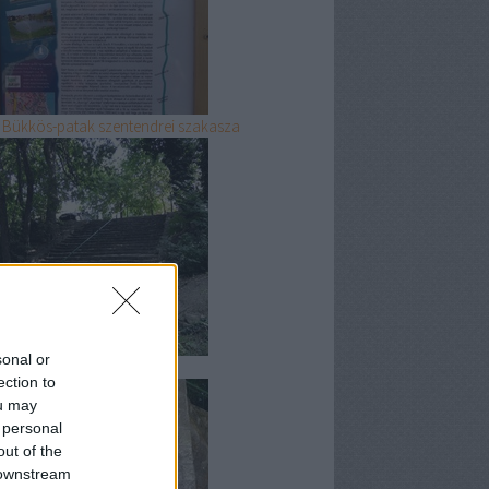
 Bükkös-patak szentendrei szakasza
sonal or
 gödi Duna-part
ection to
ou may
 personal
out of the
 downstream