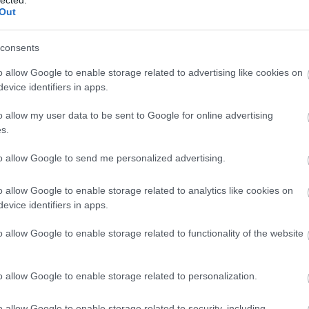
Out
Fri
Szé
consents
tűz
o allow Google to enable storage related to advertising like cookies on
bog
evice identifiers in apps.
(
201
Marc
o allow my user data to be sent to Google for online advertising
tav
s.
bar
Öre
to allow Google to send me personalized advertising.
Tibo
ked
Hár
o allow Google to enable storage related to analytics like cookies on
Hor
evice identifiers in apps.
SZE
TU
o allow Google to enable storage related to functionality of the website
ten
Szé
o allow Google to enable storage related to personalization.
18:
Bl
o allow Google to enable storage related to security, including