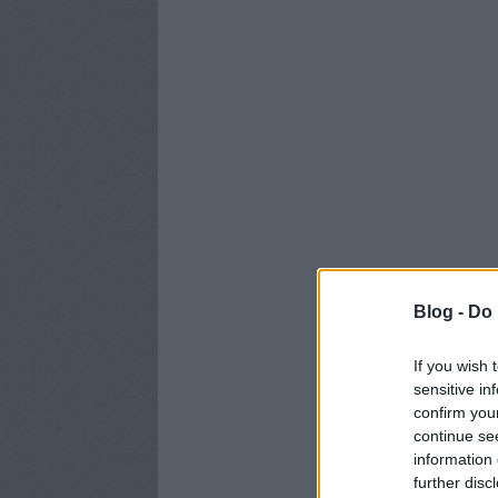
Blog -
Do 
If you wish 
sensitive in
confirm you
continue se
information 
further disc