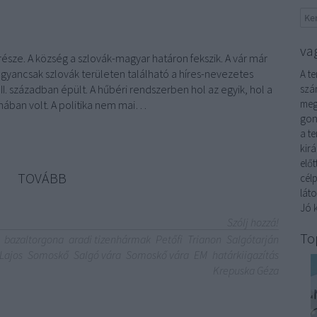
va
sze. A község a szlovák-magyar határon fekszik. A vár már
 Ugyancsak szlovák területen található a híres-nevezetes
A t
II. században épült. A hűbéri rendszerben hol az egyik, hol a
szár
meg
nában volt. A politika nem mai…
gon
a t
kirá
elő
TOVÁBB
cél
láto
Jó k
Szólj hozzá!
To
bazaltorgona
aradi tizenhármak
Petőfi
Trianon
Salgótarján
Lajos
Somoskő
Salgó vára
Somoskő vára
EM
határkiigazítás
Krepuska Géza