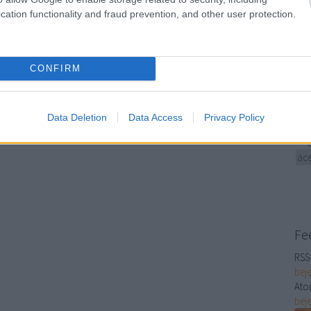
cation functionality and fraud prevention, and other user protection.
A fe
múl
A n
Mos
CONFIRM
alk
hog
köz
Data Deletion
Data Access
Privacy Policy
Nem
hog
ace
Fe
RSS 
bej
Ato
bej