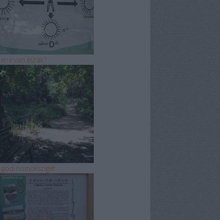
erre van észak?
 gödi homoksziget