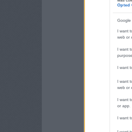
Opted 
Google 
I want t
web or d
I want t
purpose
I want 
I want t
web or d
I want t
or app.
I want t
I want t