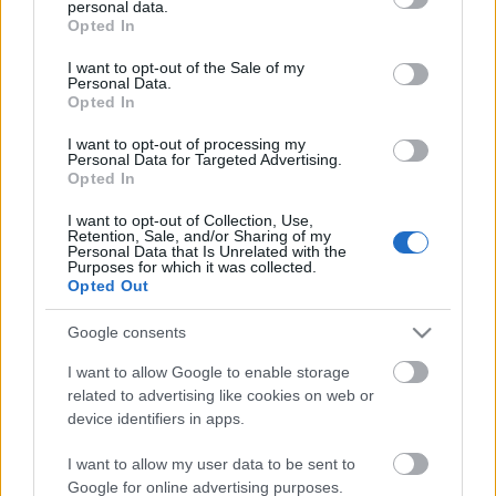
personal data.
grant or deny consent to Google and its third-party tags to
Opted In
use your data for below specified purposes in below Google
consent section.
I want to opt-out of the Sale of my
Personal Data.
A Pilis tetején (felfelé)
Opted In
xbroad
•
2013. július 12.
0
I want to opt-out of processing my
Personal Data for Targeted Advertising.
Opted In
Pilisszentkereszten a temető mögött van egy
kényelmes parkoló, ott álltam le (N47 41.334 E18
I want to opt-out of Collection, Use,
Retention, Sale, and/or Sharing of my
53.721). A parkolóból délnyugat felé indultam a P
Personal Data that Is Unrelated with the
jelzésen. A N47 41.064 E18 53.251 pontnál a Z jelzést
Purposes for which it was collected.
Opted Out
választottam. A Z felmegy a Pilis tetejére, elvezet
egészen akár Esztergomig. Tehát semmi dolgunk,
Google consents
mint…
I want to allow Google to enable storage
related to advertising like cookies on web or
device identifiers in apps.
I want to allow my user data to be sent to
Google for online advertising purposes.