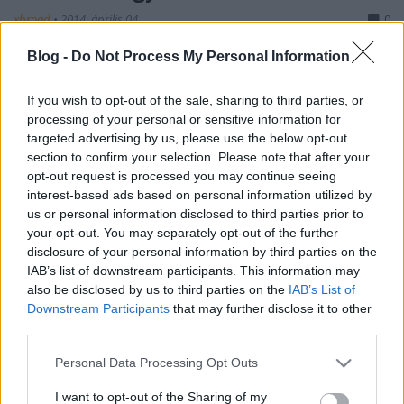
xbroad
•
2014. április 04.
0
Blog -
Do Not Process My Personal Information
Feltétlenül szólni kell a Ziribár-hegy jelentőségéről,
ugyanis ez a 410 méter magas csúcs és a hozzá
If you wish to opt-out of the sale, sharing to third parties, or
kapcsolódó jelenségkör is illeszkedik a pilisi évköri
processing of your personal or sensitive information for
rendszer eddig feltárult összefüggéseinek sorába.A
targeted advertising by us, please use the below opt-out
Pilis különlegességét és szentségét tisztelő ember
section to confirm your selection. Please note that after your
számára ismert tény, hogy Pilisszántóról,…
opt-out request is processed you may continue seeing
interest-based ads based on personal information utilized by
us or personal information disclosed to third parties prior to
your opt-out. You may separately opt-out of the further
disclosure of your personal information by third parties on the
IAB’s list of downstream participants. This information may
also be disclosed by us to third parties on the
IAB’s List of
Downstream Participants
that may further disclose it to other
third parties.
Please note that this website/app uses one or more Google
Personal Data Processing Opt Outs
services and may gather and store information including but
not limited to your visit or usage behaviour. You may click to
I want to opt-out of the Sharing of my