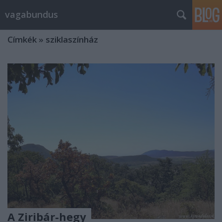
vagabundus
Címkék
»
sziklaszínház
A Ziribár-hegy