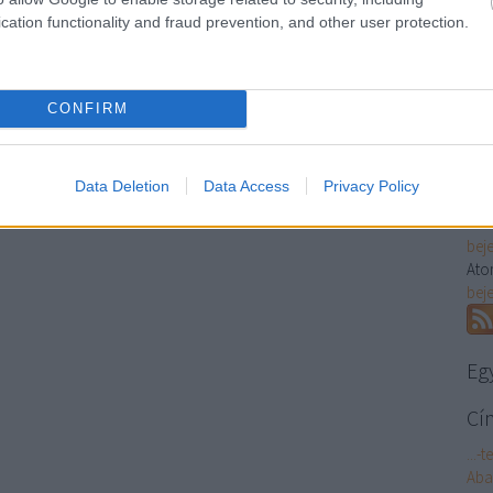
cation functionality and fraud prevention, and other user protection.
Temp
mar
CONFIRM
Fe
Data Deletion
Data Access
Privacy Policy
RSS 
bej
Ato
bej
Eg
Cí
...-t
Aba