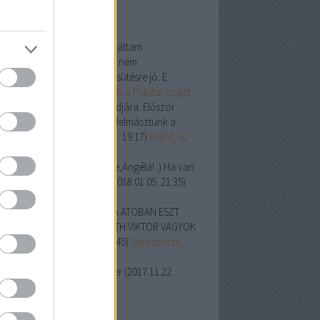
ss topikok
les Sándor:
A szigeten nem láttam
rakóhelyet. Érdekes hely, de nem
rácsozásra vagy szalonnasütésre jó. E...
8.05.20. 19:06
)
A Népsziget és a Palotai-sziget
si:
Mi ma voltunk ott másodjára. Először
aly az Országos kéktúráról felmásztunk a
langokhoz, és ...
(
2018.05.01. 19:17
)
Bajót, az
g-kő napsütésben
r Albert:
Én sűrűn járok erre,Angéla! :) Ha van
ve,akkor tartson velem. :)
(
2018.01.05. 21:35
)
s-hegyi túra
váth Viktor:
SZIA MIVAN ABA ATOBAN ESZT
RETNÉM MEG TUT NI HORVÁTH VIKTOR VAGYOK
DOS VAGYOK
(
2017.12.28. 20:45
)
Sárospatak,
gerszem
les Sándor:
Kb 8-10 kilométer
(
2017.11.22.
41
)
A Spartacus-ösvény
ogajánló