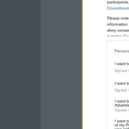
participants
Downstream 
Please note
information 
deny consent
in below Go
Persona
I want t
Opted 
I want t
Opted 
I want 
Advertis
Opted 
I want t
of my P
was col