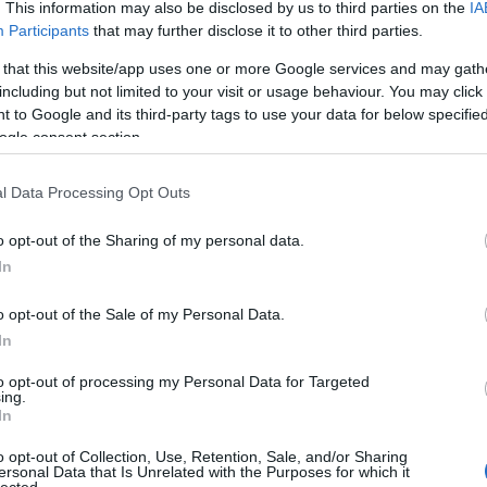
. This information may also be disclosed by us to third parties on the
IA
Participants
that may further disclose it to other third parties.
 that this website/app uses one or more Google services and may gath
including but not limited to your visit or usage behaviour. You may click 
 to Google and its third-party tags to use your data for below specifi
I
ogle consent section.
Ar
l Data Processing Opt Outs
201
201
o opt-out of the Sharing of my personal data.
201
In
201
201
o opt-out of the Sale of my Personal Data.
201
2014
In
201
to opt-out of processing my Personal Data for Targeted
201
ing.
201
In
201
201
o opt-out of Collection, Use, Retention, Sale, and/or Sharing
ersonal Data that Is Unrelated with the Purposes for which it
Tov
lected.