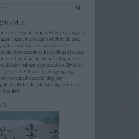
gabundus
ermészet a legjobb terápia. A hegyen, völgyön,
azon, vízen, friss levegőn eltöltött idő alatt
tisztulsz a városi szennyeződésektől,
dolataid rendeződnek, belső világod felveszi
ermészet harmóniáját, ritmusát. Blogunkon
ndulásaink helyszíneit mutatjuk be. Elindulás
tt tájékozódj! Előfordulhat, hogy egy-egy
pont rövidebb-hosszabb ideig nem
gatható. Ne feledd, a láb mindig kéznél van!
irándulást!
p 5