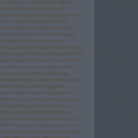
ka kiállítás
ágas
agglomeráció
Aggtelek
ille du Midi
akácerdő
akác virágzás
dálymentes tanösvény
ál-kardfogú fenevad
bástrom
alánok
Alcsútdoboz
Alcsúti
orétum
Alföld
Alkonyat
állandó kiállítás
tkert
állatpark
Alpár-forrás
Alsó-Jegenye-
gy
Alsógöd-Horány rév
amazonasi
dérrózsa
Anakreón-szobor
Anarcs
Andrássy-
ély
Andrássy út
Andreánszky
Angelika-forrás
olkert
angol katonai temető
Anna-rét
Annecy
ecy-tó
Anonymus
Antal-malom
antishock
ák napja
Apáca-szikla
Apátkúti-völgy
arius Élményfürdő
aradi tizenhármak
aradi
tanúk emlékműve
Aranyhegyi-patak
nyoskúti kilátó
aranyozott gerendázat
orétum
Arno
árnyékmódszer
Árpád
Árpád-
mb
Árpád-kilátó
árpád-kori
Árpád-kori
emplom
árpád-kori templomrom
Árpád
edelem
Árpád híd
Árpád szobor
Árpád trónja
r
Ártéri Tanösvény
árvalányhaj
árvíz
árvízi
ékmű
Assisi Szent Ferenc
ásványtani kiállítás
ú
Attila
Attila hun király
Attila koronája