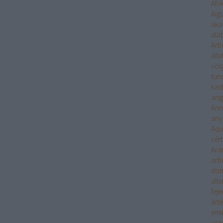
Afri
Aigu
aka
ala
Arb
álla
völ
tün
kast
ang
Ann
any
Aqu
vér
Ara
arb
do
alt
fej
árté
eml
asz