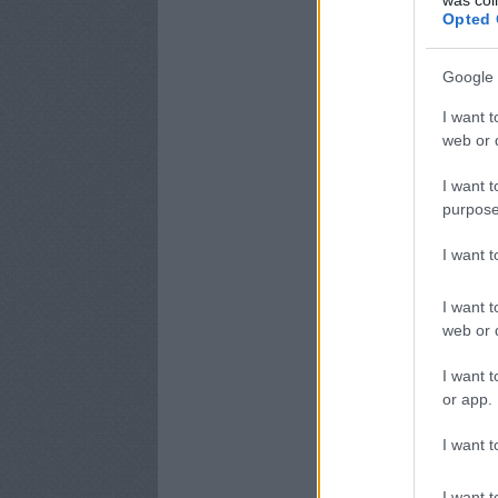
Opted 
Google 
I want t
web or d
I want t
purpose
I want 
I want t
web or d
I want t
or app.
I want t
I want t