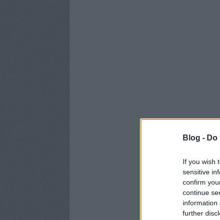
Blog -
Do 
If you wish 
sensitive in
confirm you
continue se
information 
further disc