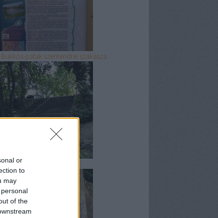
 Bükkös-patak szentendrei szakasza
sonal or
 gödi Duna-part
ection to
ou may
 personal
out of the
 downstream