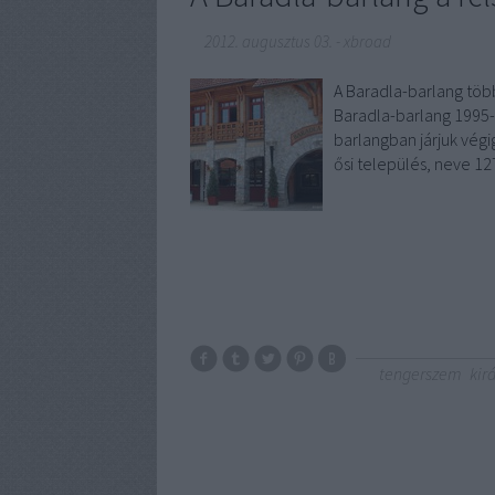
2012. augusztus 03.
-
xbroad
A Baradla-barlang töb
Baradla-barlang 1995-
barlangban járjuk végi
ősi település, neve 1
tengerszem
kir