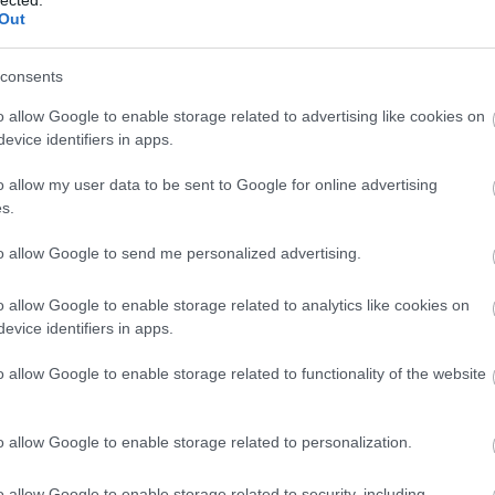
Out
Fri
Szé
consents
tűz
o allow Google to enable storage related to advertising like cookies on
bog
evice identifiers in apps.
(
201
Marc
o allow my user data to be sent to Google for online advertising
tav
s.
bar
Öre
to allow Google to send me personalized advertising.
Tibo
ked
Hár
o allow Google to enable storage related to analytics like cookies on
Hor
evice identifiers in apps.
SZE
TU
o allow Google to enable storage related to functionality of the website
ten
Szé
o allow Google to enable storage related to personalization.
18:
Bl
o allow Google to enable storage related to security, including