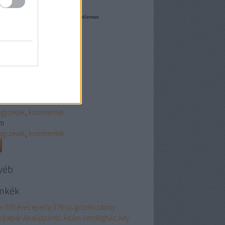
le Grandin, több mint egy film #autizmus
iannlapjai.blog.hu
edek
2.0
egyzések
,
kommentek
m
egyzések
,
kommentek
yéb
mkék
ex
300 éves eperfa
376-os gőzmozdony
újalpár
Abaújszántó
Ádám vendégház
Ady