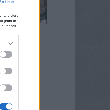
B’s List of
er and store
to grant or
ed purposes
rma-forrás, Magyarkút
chívum
9 január
(
2
)
5 augusztus
(
1
)
5 június
(
1
)
5 május
(
1
)
4 június
(
2
)
4 május
(
5
)
 április
(
3
)
4 március
(
7
)
4 február
(
4
)
4 január
(
1
)
3 december
(
1
)
3 október
(
5
)
ább
...