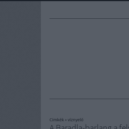
Címkék
»
víznyelő
A Baradla-barlang a fe