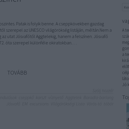
va
bszintes. Patak is folyik benne. A cseppkövekben gazdag
től szerepel az UNESCO világörökség listáján, méltán.Nem a
A t
g az utat Jósvafőtől Aggtelekig, hanem a felszínen. Jósvafő
szár
meg
272. óta szerepel különféle okiratokban.…
gon
a t
kirá
elő
TOVÁBB
cél
láto
Jó k
Szólj hozzá!
To
ándulások
cseppkő
karszt
víznyelő
Aggtelek
Baradla-barlang
Jósvafő
EM
excursions
Világörökségi Lista
Vörös-tó
töbör