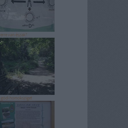
erre van észak?
 gödi homoksziget